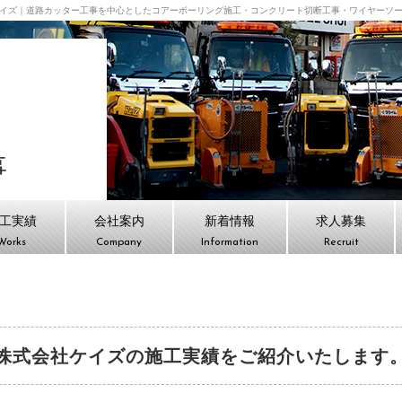
イズ｜道路カッター工事を中心としたコアーボーリング施工・コンクリート切断工事・ワイヤーソ
会社ケイズ TOPPAGE
事
工実績
会社案内
新着情報
求人募集
Works
Company
Information
Recruit
株式会社ケイズの施工実績をご紹介いたします