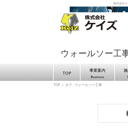
株式会社ケ
株式
ウォールソー工
事業案内
施
TOP
Business
TOP
>
タグ : ウォールソー工事