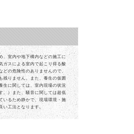
め、室内や地下構内などの施工に
気ガスによる室内で起こり得る酸
などの危険性のありませんので、
も残りません。また、養生の仮囲
養生に関しては、室内現場の状況
す。）また、騒音に関しては超低
ているため静かで、現場環境・施
良い工法となります。