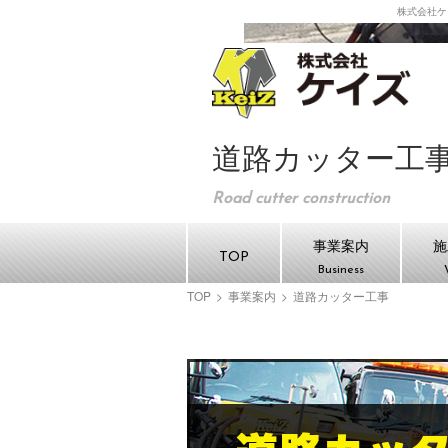
株式会社ケ
株式
道路カッター工
Road cutter construction
事業案内
施
TOP
Business
TOP
>
事業案内
>
道路カッター工事