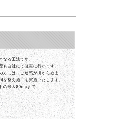
となる工法です。
理も自社にて確実に行います。
の方には、ご迷惑が掛からぬよ
制を整え施工を実施いたします。
の最大80cmまで