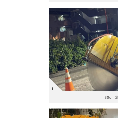
+
80cm