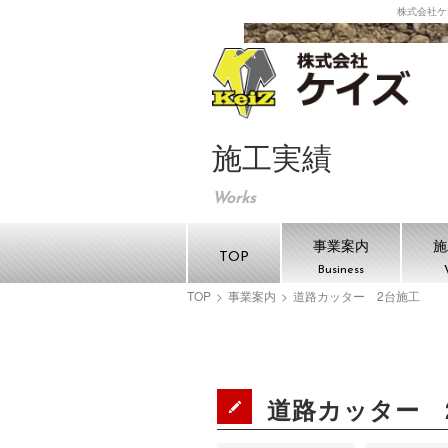
株式会社ケ
株式
施工実績
Works
事業案内
施
TOP
Business
TOP
>
事業案内
>
道路カッター 2台施工
道路カッター 