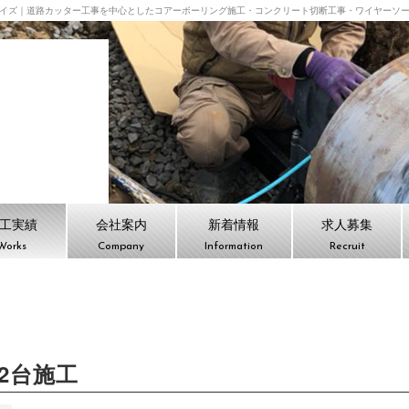
イズ｜道路カッター工事を中心としたコアーボーリング施工・コンクリート切断工事・ワイヤーソ
会社ケイズ TOPPAGE
工実績
会社案内
新着情報
求人募集
Works
Company
Information
Recruit
2台施工