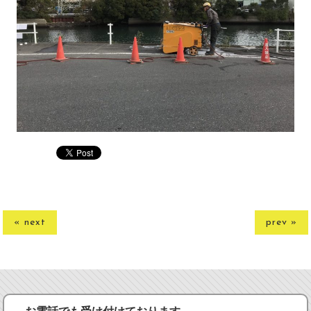
« next
prev »