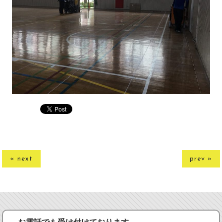
« next
prev »