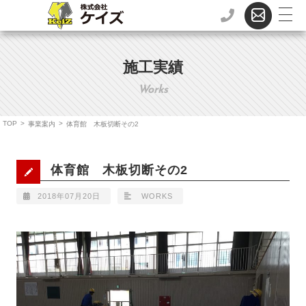
施工実績
Works
TOP
>
>
事業案内
体育館 木板切断その2
体育館 木板切断その2
2018年07月20日
WORKS