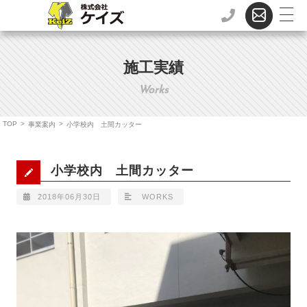
施工実績
Works
TOP
>
>
事業案内
小学校内 土間カッター
小学校内 土間カッター
2018年06月30日
WORKS