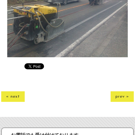
« next
prev »