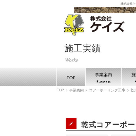
株式会社ケ
株式
施工実績
Works
事業案内
施
TOP
Business
TOP
>
事業案内
>
コアーボーリング工事
>
乾
乾式コアーボー