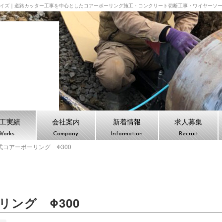
イズ｜道路カッター工事を中心としたコアーボーリング施工・コンクリート切断工事・ワイヤーソ
会社ケイズ TOPPAGE
工実績
会社案内
新着情報
求人募集
Works
Company
Information
Recruit
式コアーボーリング Φ300
リング Φ300